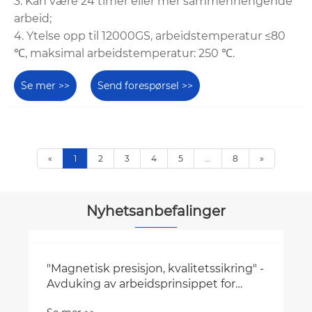
3. Kan være 24 timer eller mer sammenhengende
arbeid;
4. Ytelse opp til 12000GS, arbeidstemperatur ≤80
℃, maksimal arbeidstemperatur: 250 ℃.
Se mer >>
Send forespørsel >>
«
1
2
3
4
5
...
8
»
Nyhetsanbefalinger