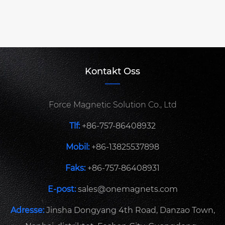
Kontakt Oss
Force Magnetic Solution Co., Ltd
Tlf:
+86-757-86408932
Mobil:
+86-13825537898
Faks:
+86-757-86408931
E-post:
sales@onemagnets.com
Adresse:
Jinsha Dongyang 4th Road, Danzao Town,