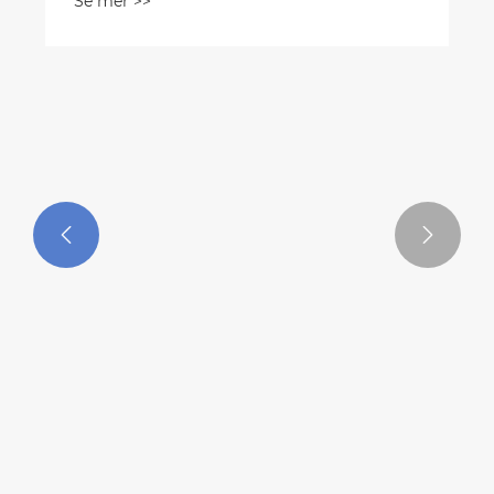
"Magnetisk presisjon, kvalitetssikring" -


Avduking av arbeidsprinsippet for
magnetiske skillere
Se mer >>