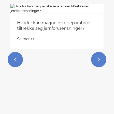


Magnetisk separator for væsker: Den
pålitelige løsningen for å fjerne
urenheter i væskebehandling
Se mer >>