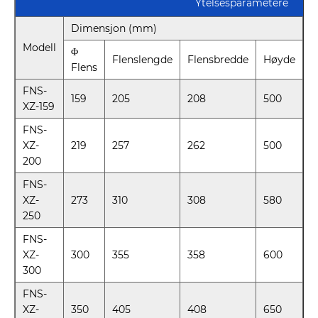
Ytelsesparametere
Dimensjon (mm)
S
Modell
Φ
(
Flenslengde
Flensbredde
Høyde
Flens
FNS-
159
205
208
500
0
XZ-159
FNS-
XZ-
219
257
262
500
0
200
FNS-
XZ-
273
310
308
580
0
250
FNS-
XZ-
300
355
358
600
0
300
FNS-
XZ-
350
405
408
650
0