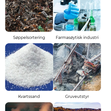
Søppelsortering
Farmasøytisk industri
Kvartssand
Gruveutstyr