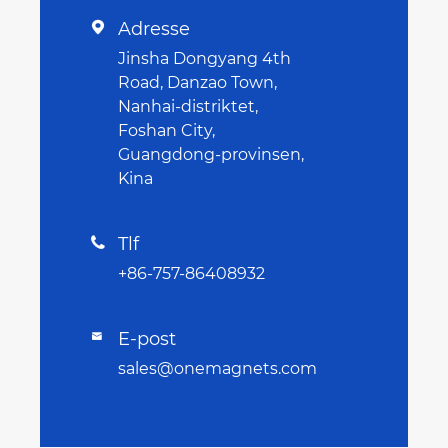
Adresse

Jinsha Dongyang 4th
Road, Danzao Town,
Nanhai-distriktet,
Foshan City,
Guangdong-provinsen,
Kina
Tlf

+86-757-86408932
E-post

sales@onemagnets.com